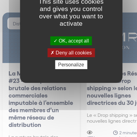
This site uses cookies
and gives you control
over what you want to
activate
Distribution
Distribution
OK, accept all
Deny all cookies
Personalize
La Minute des Réseaux
La Minute des Ré
#23 – La rupture
#22 – Le « Drop
brutale des relations
shipping » selon l
commerciales
nouvelles lignes
imputable à l’ensemble
directrices du 30 
des membres d’un
Le « Drop shipping » se
même réseau de
nouvelles lignes direct
distribution
30 juin A la différenc
anciennes lignes direct
2 minute(
La rupture brutale des