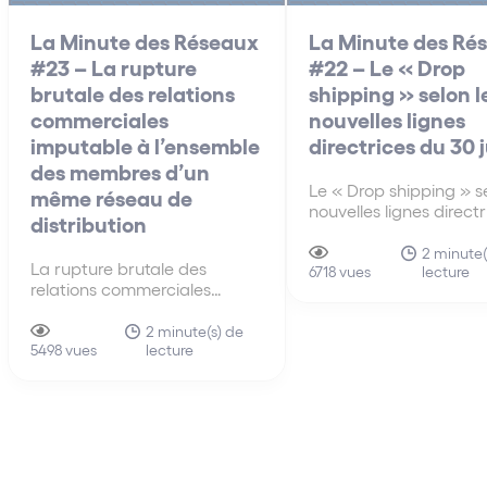
La Minute des Réseaux
La Minute des Ré
#23 – La rupture
#22 – Le « Drop
brutale des relations
shipping » selon l
commerciales
nouvelles lignes
imputable à l’ensemble
directrices du 30 
des membres d’un
Le « Drop shipping » se
même réseau de
nouvelles lignes direct
distribution
30 juin A la différenc
anciennes lignes direct
2 minute(
La rupture brutale des
lecture
de 2010, les nouvelles 
6718 vues
relations commerciales
directrices du 30 juin 
imputable à l’ensemble des
s’intéressent pour la p
membres d’un même réseau
2 minute(s) de
fois au mécanisme du 
lecture
de distribution La faute tirée
5498 vues
shipping…
de la rupture brutale des
relations commerciales
établies peut être attribuée à
un ensemble de sociétés.
Cette solution influe sur…