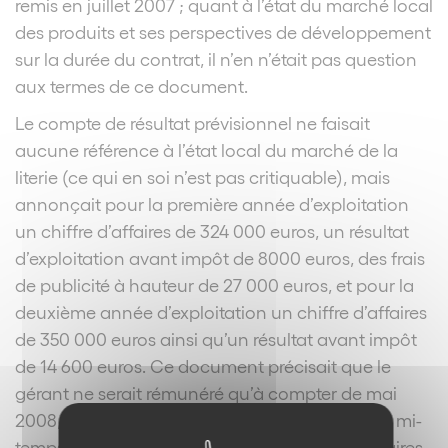
remis en juillet 2007 ; quant à l’état du marché local
des produits et ses perspectives de développement
sur la durée du contrat, il n’en n’était pas question
aux termes de ce document.
Le compte de résultat prévisionnel ne faisait
aucune référence à l’état local du marché de la
literie (ce qui en soi n’est pas critiquable), mais
annonçait pour la première année d’exploitation
un chiffre d’affaires de 324 000 euros, un résultat
d’exploitation avant impôt de 8000 euros, des frais
de publicité à hauteur de 27 000 euros, et pour la
deuxième année d’exploitation un chiffre d’affaires
de 350 000 euros ainsi qu’un résultat avant impôt
de 14 600 euros. Ce document précisait que le
gérant ne serait rémunéré qu’à compter de mai
2008, et préconisait l’emploi d’une vendeuse à mi-
temps, prévoyant à ce titre des charges de salaires