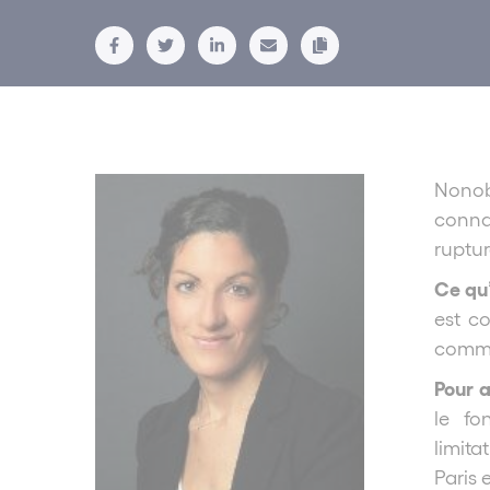
Nonobs
connaî
ruptur
Ce qu’
est c
commer
Pour a
le fo
limit
Paris 