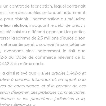
lu un contrat de fabrication, lequel contenait
les ; l’une des sociétés se fondait notamment
ce pour obtenir l’indemnisation du préjudice
e leur relation
, invoquant le délai de préavis
vait été saisi du différend opposant les parties
erser la somme de 2,5 millions d’euros à son
 cette sentence et a soulevé l’incompétence
de, avançant ainsi notamment le fait que
 L.442-6 du Code de commerce relèvent de la
e D.442-3 du même code.
4, a ainsi relevé que
« si les articles L.442-6 et
ve à certains tribunaux et, en appel, à la
ives de concurrence, et si le premier de ces
ommission d’examen des pratiques commerciales,
tences et les procédures judiciaires à la,
ictions étatiques »
.