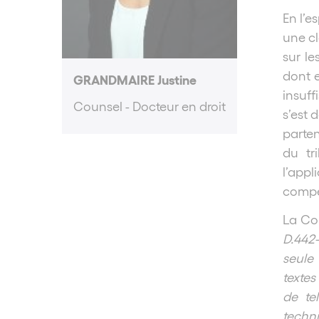
En l’e
une cl
sur le
dont e
GRANDMAIRE Justine
insuff
Counsel - Docteur en droit
s’est 
parte
du tr
l’app
compét
La Cou
D.442
seule 
textes
de te
techni