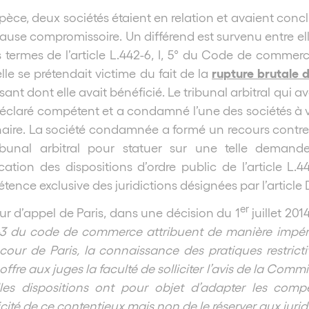
spèce, deux sociétés étaient en relation et avaient conc
ause compromissoire. Un différend est survenu entre el
s termes de l’article L.442-6, I, 5° du Code de commer
rupture brutale d
lle se prétendait victime du fait de la
isant dont elle avait bénéficié. Le tribunal arbitral qui a
déclaré compétent et a condamné l’une des sociétés à v
naire. La société condamnée a formé un recours contre
ibunal arbitral pour statuer sur une telle deman
lication des dispositions d’ordre public de l’article
ence exclusive des juridictions désignées par l’articl
er
r d’appel de Paris, dans une décision du 1
juillet 201
-3 du code de commerce attribuent de manière impérati
cour de Paris, la connaissance des pratiques restrict
 offre aux juges la faculté de solliciter l’avis de la C
lles dispositions ont pour objet d’adapter les compé
cité de ce contentieux mais non de le réserver aux jurid