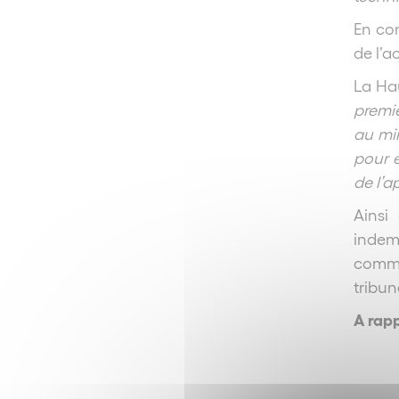
En con
de l’a
La Hau
premie
au mi
pour e
de l’a
Ainsi
indemn
commer
tribun
A rap