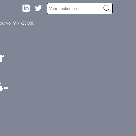
ourvoi n°14-25.080
r
4-