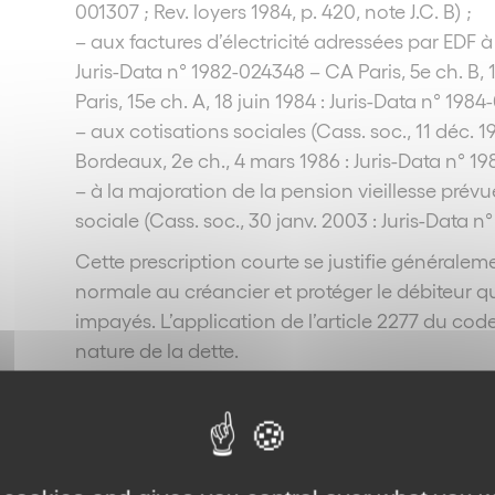
001307 ; Rev. loyers 1984, p. 420, note J.C. B) ;
– aux factures d’électricité adressées par EDF à
Juris-Data n° 1982-024348 – CA Paris, 5e ch. B, 
Paris, 15e ch. A, 18 juin 1984 : Juris-Data n° 1984
– aux cotisations sociales (Cass. soc., 11 déc. 
Bordeaux, 2e ch., 4 mars 1986 : Juris-Data n° 1
– à la majoration de la pension vieillesse prévue
sociale (Cass. soc., 30 janv. 2003 : Juris-Data n
Cette prescription courte se justifie généralem
normale au créancier et protéger le débiteur qu
impayés. L’application de l’article 2277 du c
nature de la dette.
4.
Le premier acte interruptif de la prescription 
recommandée – qui interrompt la prescription. En
une citation en Justice, même en référé, un co
qu’on veut empêcher de prescrire, interrompent 