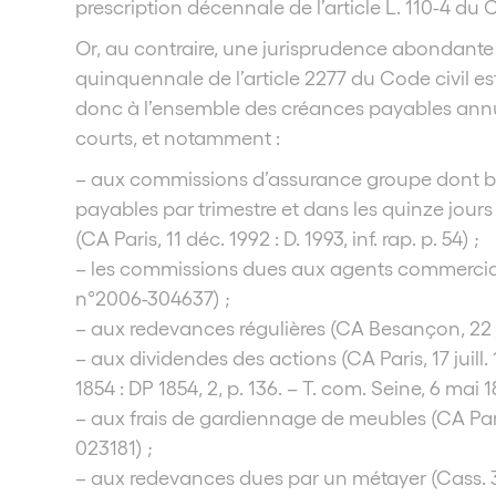
prescription décennale de l’article L. 110-4 d
Or, au contraire, une jurisprudence abondante 
quinquennale de l’article 2277 du Code civil es
donc à l’ensemble des créances payables annu
courts, et notamment :
– aux commissions d’assurance groupe dont bé
payables par trimestre et dans les quinze jour
(CA Paris, 11 déc. 1992 : D. 1993, inf. rap. p. 54) ;
– les commissions dues aux agents commerciau
n°2006-304637) ;
– aux redevances régulières (CA Besançon, 22 jui
– aux dividendes des actions (CA Paris, 17 juill. 
1854 : DP 1854, 2, p. 136. – T. com. Seine, 6 mai 18
– aux frais de gardiennage de meubles (CA Paris
023181) ;
– aux redevances dues par un métayer (Cass. 3e civ