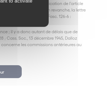
ant to activate
naturellement pour l’application de l’article
is-Data n°1991-023490). En revanche, la lettre
ris-classeur, Proc. Civ. Fasc. 126-6 :
nce ; il y a donc autant de délais que de
° 228 ; Cass. Soc., 13 décembre 1945, Dalloz
i concerne les commissions antérieures au
ur