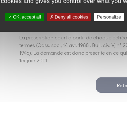
 cookies and gives you control over what you w
agir ». Cette règle d’application générale vaut 
2277 du Code Civil (CA PARIS, 27 sept. 1991, Jur
OK, accept all
Deny all cookies
Personalize
recommandée n’interrompt pas la prescription (Ju
demande en Justice).
La prescription court à partir de chaque échéa
termes (Cass. soc., 14 avr. 1988 : Bull. civ. V, n
1946). La demande est donc prescrite en ce qu
1er juin 2001.
Reto