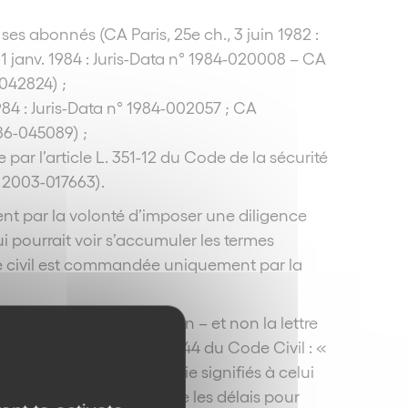
 ses abonnés (CA Paris, 25e ch., 3 juin 1982 :
11 janv. 1984 : Juris-Data n° 1984-020008 – CA
-042824) ;
1984 : Juris-Data n° 1984-002057 ; CA
986-045089) ;
 par l’article L. 351-12 du Code de la sécurité
° 2003-017663).
ent par la volonté d’imposer une diligence
i pourrait voir s’accumuler les termes
ode civil est commandée uniquement par la
est la date de l’assignation – et non la lettre
 effet, selon l’article 2244 du Code Civil : «
mmandement ou une saisie signifiés à celui
la prescription, ainsi que les délais pour