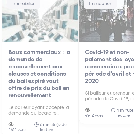
Immobilier
Immobilier
Baux commerciaux : la
Covid-19 et non-
demande de
paiement des loye
renouvellement aux
commerciaux pour
clauses et conditions
période d’avril et
du bail expiré vaut
2020
offre de prix du bail en
Si bailleur et preneur, 
renouvellement
période de Covid-19, d
de bonne foi, se conce
Le bailleur ayant accepté la
sur la nécessité d’am
4 minute
demande du locataire
lecture
les modalités d’exécut
4942 vues
sollicitant le renouvellement
leurs obligations respe
aux clauses et conditions du
6 minute(s) de
les moyens du locatair
lecture
précédent bail, la demande
4514 vues
défaut dans l’obligati