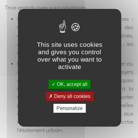
Trois grands axes sont privilégiés.
Il est désormais structuré en 3 chapitres :
l’affectation des zones et la destination des
constructions ; les caractéristiques urbaines,
architecturales, naturelles et paysagères ; les
This site uses cookies
and gives you control
équipements et les réseaux.
over what you want to
De plus, le règlement évolue pour redonner du
activate
sens et de la lisibilité aux projets
d’aménagement, sécuriser certaines pratiques
OK, accept all
innovantes, enrichir la palette d’outils à la
disposition des collectivités et leur apporter
Deny all cookies
plus de souplesse, et créer de nouvelles
Personalize
dispositions, notamment pour répondre aux
enjeux de mixité sociale et de lutte contre
l’étalement urbain.