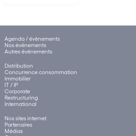
en fixation du loyer du bail
délivrance du bailleur e
renouvelé doit être rejetée.
Agenda / évènements
Nos événements
Autres événements
Distribution
Concurrence consommation
Immobilier
IT / IP
Corporate
Restructuring
International
Nos sites internet
Partenaires
Médias