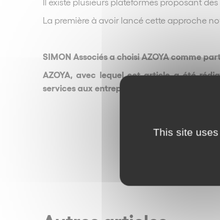
Il existe plusieurs plateformes proposant d
La première à avoir lancé cette approche n
SIMON Associés a choisi AZOYA comme part
AZOYA, avec lequel cet article a été rédig
services aux entreprises et consommateurs.
This site uses