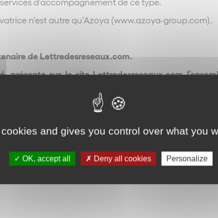
es services d’accompagnement de ce type.
ovatrice n’est autre qu’Azoya (www.azoya-group.com).
enaire de Lettredesreseaux.com.
é, présente sur le site Lettredesreseaux.com l’ensem
Retour
 cookies and gives you control over what you w
OK, accept all
Deny all cookies
Personalize