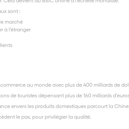
ne. Cela devient du BtoC online à l’échelle mondiale.
ux sont :
 le marché
 à l’étranger
ients
-commerce au monde avec plus de 400 milliards de doll
lions de touristes dépensant plus de 160 milliards d’eur
nce envers les produits domestiques parcourt la Chine
èdent le pas, pour privilégier la qualité.