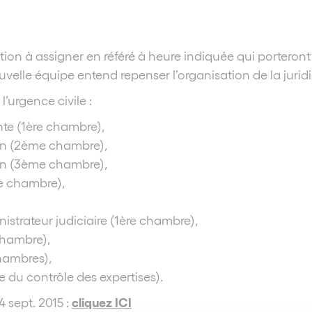
isation à assigner en référé à heure indiquée qui porter
lle équipe entend repenser l’organisation de la juridic
’urgence civile :
te (1ère chambre),
ion (2ème chambre),
çon (3ème chambre),
ère chambre),
istrateur judiciaire (1ère chambre),
chambre),
hambres),
e du contrôle des expertises).
cliquez ICI
 sept. 2015 :