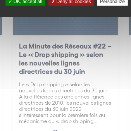
OK, accept all
Deny all cookies
Personalize
La Minute des Réseaux #22 –
Le « Drop shipping » selon
les nouvelles lignes
directrices du 30 juin
Le « Drop shipping » selon les
nouvelles lignes directrices du 30 juin
A la différence des anciennes lignes
directrices de 2010, les nouvelles lignes
directrices du 30 juin 2022
s’intéressent pour la première fois au
mécanisme du « drop shipping…