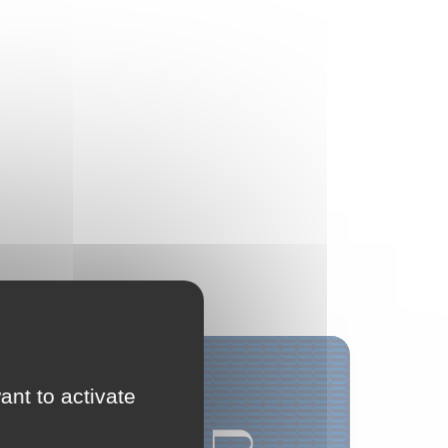
Distribution
ant to activate