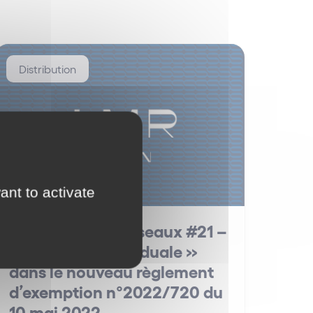
Distribution
ant to activate
La Minute des Réseaux #21 –
La « Distribution duale »
dans le nouveau règlement
d’exemption n°2022/720 du
10 mai 2022