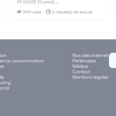
AT.40428 (Guess)).…
3991 vues
2 minute(s) de lecture
tion
Nos sites internet
rence consommation
Partenaires
er
Médias
Contact
te
Mentions légales
uring
ional