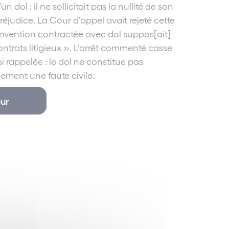
n dol : il ne sollicitait pas la nullité de son
éjudice. La Cour d’appel avait rejeté cette
nvention contractée avec dol suppos[ait]
trats litigieux ». L’arrêt commenté casse
i rappelée : le dol ne constitue pas
ment une faute civile.
ur