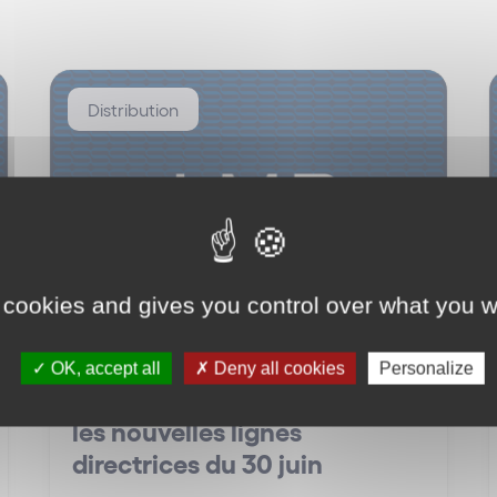
Distribution
 cookies and gives you control over what you w
La Minute des Réseaux #22 –
OK, accept all
Deny all cookies
Personalize
Le « Drop shipping » selon
les nouvelles lignes
directrices du 30 juin