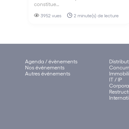
constitue…
3952 vues
2 minute(s) de lecture
Agenda / évènements
Distribu
Nos événements
Concur
Autres événements
Immobili
IT / IP
Corpora
Restruct
Internat