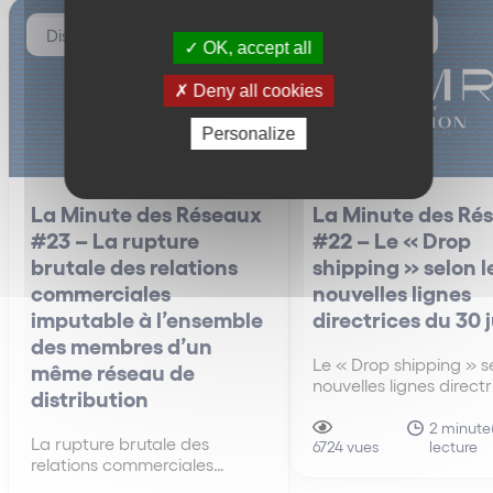
Distribution
Distribution
OK, accept all
Deny all cookies
Personalize
La Minute des Réseaux
La Minute des Ré
#23 – La rupture
#22 – Le « Drop
brutale des relations
shipping » selon l
commerciales
nouvelles lignes
imputable à l’ensemble
directrices du 30 
des membres d’un
Le « Drop shipping » se
même réseau de
nouvelles lignes direct
distribution
30 juin A la différenc
anciennes lignes direct
2 minute(
La rupture brutale des
lecture
de 2010, les nouvelles 
6724 vues
relations commerciales
directrices du 30 juin 
imputable à l’ensemble des
s’intéressent pour la p