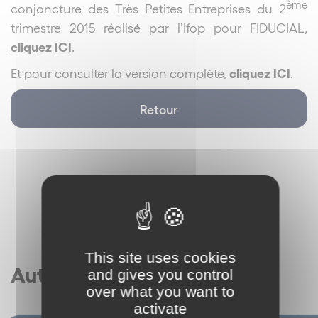
ème
conjoncture des Très Petites Entreprises du 2
trimestre 2015 réalisé par l’Ifop pour FIDUCIAL,
cliquez ICI
.
cliquez ICI
Et pour consulter la version complète,
.
Retour
This site uses cookies
Autres articles
and gives you control
over what you want to
activate