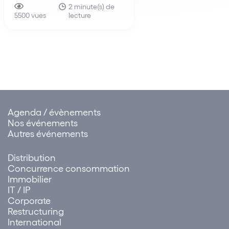
membres d’un même réseau
2 minute(s) de
fois au mécanisme du 
lecture
de distribution La faute tirée
5500 vues
shipping…
de la rupture brutale des
relations commerciales
établies peut être attribuée à
un ensemble de sociétés.
Cette solution influe sur…
Agenda / évènements
Nos événements
Autres événements
Distribution
Concurrence consommation
Immobilier
IT / IP
Corporate
Restructuring
International