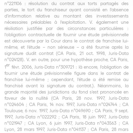
n°221106
:
résolution du contrat aux torts partagés des
parties, le tort du franchiseur ayant consisté en l’absence
d’information relative au montant des investissements
nécessaires préalables à l’exploitation. V. également
une
résiliation justifiée par des circonstances particulières :
l’obligation contractuelle de fournir une étude prévisionnelle
est découverte par la Cour dans le contrat de franchise lui-
même, et l’étude – non sérieuse – a été fournie après la
signature dudit contrat (CA Paris, 21 oct. 1998, Juris-Data
n°024128). V. en outre, pour une hypothèse proche, CA Paris,
er
1
févr. 2006, Juris-Data n°309721 : là encore, l’obligation de
fournir une étude prévisionnelle figure dans le contrat de
franchise lui-même ; cependant, l’étude a été remise au
franchisé avant la signature du contrat.). Néanmoins, la
grande majorité des juridictions du fond s’est prononcée en
faveur de la nullité (CA Paris, 28 nov. 1997, Juris-Data
n°024604 ; CA Paris, 14 nov. 1997, Juris-Data n°024744 ; CA
Toulouse, 6 nov. 1997, Juris-Data n°049690 ;
CA Paris, 9 sept.
1997, Juris-Data n°022292 ;
CA Paris, 18 juin 1997, Juris-Data
n°021947 ; CA Lyon, 6 juin 1997, Juris-Data n°043563 ; CA
Lyon, 28 mars 1997, Juris-Data n°041137 ; CA Paris, 28 mars