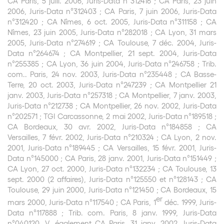
CA Paris, 5 juill. 2006, Juris-Data n°312416 ; CA Paris, 23 juin
2006, Juris-Data n°312403 ; CA Paris, 7 juin 2006, Juris-Data
n°312420 ; CA Nîmes, 6 oct. 2005, Juris-Data n°311158 ; CA
Nîmes, 23 juin 2005, Juris-Data n°282018 ; CA Lyon, 31 mars
2005, Juris-Data n°274619 ; CA Toulouse, 7 déc. 2004, Juris-
Data n°264674 ; CA Montpellier, 21 sept. 2004, Juris-Data
n°255385 ; CA Lyon, 36 juin 2004, Juris-Data n°246758 ; Trib.
com.. Paris, 24 nov. 2003, Juris-Data n°235448 ; CA Basse-
Terre, 20 oct. 2003, Juris-Data n°247239 ; CA Montpellier 21
janv. 2003, Juris-Data n°257318 ; CA Montpellier, 7 janv. 2003,
Juris-Data n°212738 ; CA Montpellier, 26 nov. 2002, Juris-Data
n°202571 ; TGI Carcassonne, 2 mai 2002, Juris-Data n°189518 ;
CA Bordeaux, 30 avr. 2002, Juris-Data n°184858 ; CA
Versailles, 7 févr. 2002, Juris-Data n°210324 ; CA Lyon, 2 nov.
2001, Juris-Data n°189445 ; CA Versailles, 15 févr. 2001, Juris-
Data n°145000 ; CA Paris, 28 janv. 2001, Juris-Data n°151449 ;
CA Lyon, 27 oct. 2000, Juris-Data n°132234 ; CA Toulouse, 13
sept. 2000 (2 affaires), Juris-Data n°125550 et n°128143 ; CA
Toulouse, 29 juin 2000, Juris-Data n°121450 ; CA Bordeaux, 15
er
mars 2000, Juris-Data n°117540 ; CA Paris, 1
déc. 1999, Juris-
Data n°117888 ; Trib. com. Paris, 8 janv. 1999, Juris-Data
n°040120. V. également CA Paris, 31 janv. 2002, Juris-Data