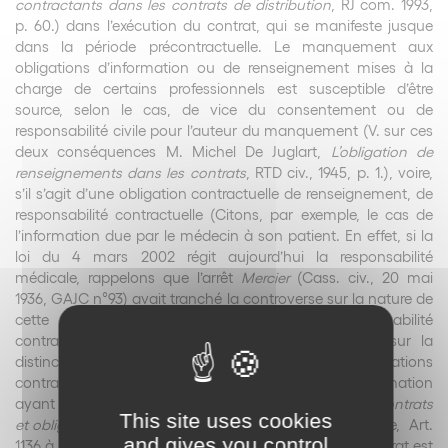
contractants dans les contrats de distribution
, RJ com.
1993,
p. 60.
) dans l’exécution du contrat, qui se manifeste jusque
dans la période précontractuelle. Le manquement aux
obligations d’information ou de renseignement mises à la
charge de certains professionnels est susceptible d’être
source, selon le cas, de vice du consentement ou de
responsabilité civile pour l’auteur du manquement (V. sur ces
deux conséquences M. Michel De Juglart,
L’obligation de
renseignements dans les contrats
, RTD civ., 1945, p. 1.), voire,
s’il s’agit d’une obligation contractuelle de renseignement, de
responsabilité contractuelle (Citons, par exemple, le cas de
l’information due par le médecin à son patient. En effet, si la
loi du 4 mars 2002 régit aujourd’hui la responsabilité
médicale, rappelons que l’arrêt
Mercier
(Cass. civ., 20 mai
1936,
GAJC
n°93)
avait tranché la controverse sur la nature de
cette responsabilité en faveur de la responsabilité
contractuelle), de résiliation, ou de résolution (V., sur la
distinction entre les sanctions respectives des obligations
contractuelles d’information et des obligations d’information
ayant une incidence sur le consentement, B. Petit,
Contrats
This site uses cookies
et obligations – obligation d’information
, J.-Cl. Civil code,
Art.
and gives you control
1136 à 1145, Fasc. 50, 2003, §. 65.). Selon le cas, le contrat est