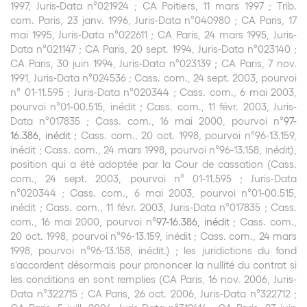
1997, Juris-Data n°021924 ; CA Poitiers, 11 mars 1997 ; Trib.
com. Paris, 23 janv. 1996, Juris-Data n°040980 ; CA Paris, 17
mai 1995, Juris-Data n°022611 ; CA Paris, 24 mars 1995, Juris-
Data n°021147 ; CA Paris, 20 sept. 1994, Juris-Data n°023140 ;
CA Paris, 30 juin 1994, Juris-Data n°023139 ; CA Paris, 7 nov.
1991, Juris-Data n°024536 ; Cass. com., 24 sept. 2003, pourvoi
n° 01-11.595 ; Juris-Data n°020344 ; Cass. com., 6 mai 2003,
pourvoi n°01-00.515, inédit ; Cass. com., 11 févr. 2003, Juris-
Data n°017835 ; Cass. com., 16 mai 2000, pourvoi n°
97-
16.386, inédit ;
Cass. com., 20 oct. 1998, pourvoi n°96-13.159,
inédit ; Cass. com., 24 mars 1998, pourvoi n°96-13.158, inédit),
position qui a été adoptée par la Cour de cassation (Cass.
com., 24 sept. 2003, pourvoi n° 01-11.595 ; Juris-Data
n°020344 ; Cass. com., 6 mai 2003, pourvoi n°01-00.515,
inédit ; Cass. com., 11 févr. 2003, Juris-Data n°017835 ; Cass.
com., 16 mai 2000, pourvoi n°
97-16.386, inédit ;
Cass. com.,
20 oct. 1998, pourvoi n°96-13.159, inédit ; Cass. com., 24 mars
1998, pourvoi n°96-13.158, inédit.) ; les juridictions du fond
s’accordent désormais pour prononcer la nullité du contrat si
les conditions en sont remplies (CA Paris, 16 nov. 2006, Juris-
Data n°322715 ; CA Paris, 26 oct. 2006, Juris-Data n°322712 ;