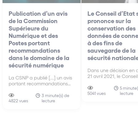
Publication d’un avis
Le Conseil d’Etat 
de la Commission
prononce sur la
Supérieure du
conservation des
Numérique et des
données de conne
Postes portant
à des fins de
recommandations
sauvegarde de la
dans le domaine de la
sécurité national
sécurité numérique
Dans une décision en 
21 avril 2021, le Conseil
La CSNP a publié [...] un avis
s’est prononcé sur la
portant recommandations
conformité du droit fr
5 minute(
dans le domaine de la
lecture
au droit européen en 
5041 vues
sécurité numérique, et
3 minute(s) de
de conservation des 
lecture
plaidant notamment pour la
4822 vues
de connexion par les
création d’un parquet
fournisseurs de servic
national consacré à la
communications
cybercriminalité et pour la
électroniques.
création d’un dispositif dédié
au paiement des rançons