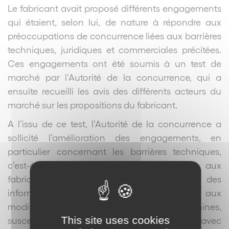
Le fabricant avait proposé différents engagements
qui étaient, selon lui, de nature à répondre aux
préoccupations de concurrence liées aux barrières
techniques, juridiques et commerciales précitées.
Ces engagements ont été soumis à un test de
marché par l’Autorité de la concurrence, qui a
ensuite recueilli les avis des différents acteurs du
marché sur les propositions du fabricant.
A l’issu de ce test, l’Autorité de la concurrence a
sollicité l’amélioration des engagements, en
particulier concernant les barrières techniques,
c’est-à-dire concernant la transmission aux
fabricants de capsules concurrents des
informations techniques relatives aux
modifications apportées aux machines,
This site uses cookies
susceptibles d’entraîner une incompatibilité avec