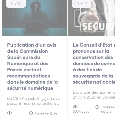
IT / IP
IT / IP
Publication d’un avis
Le Conseil d’Etat 
de la Commission
prononce sur la
Supérieure du
conservation des
Numérique et des
données de conne
Postes portant
à des fins de
recommandations
sauvegarde de la
dans le domaine de la
sécurité national
sécurité numérique
Dans une décision en 
21 avril 2021, le Conseil
La CSNP a publié [...] un avis
s’est prononcé sur la
portant recommandations
conformité du droit fr
5 minute
dans le domaine de la
lecture
au droit européen en 
5034 vues
sécurité numérique, et
3 minute(s) de