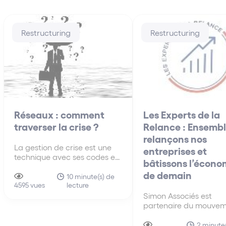
Restructuring
Restructuring
Réseaux : comment
Les Experts de la
traverser la crise ?
Relance : Ensembl
relançons nos
La gestion de crise est une
entreprises et
technique avec ses codes et
bâtissons l’écono
modalités. Cet article
de demain
propose une grille de lecture
10 minute(s) de
lecture
synthétique des questions
4595 vues
essentielles à traiter.
Simon Associés est
partenaire du mouvem
Les Experts de la Rela
une initiative des ban
2 minute(