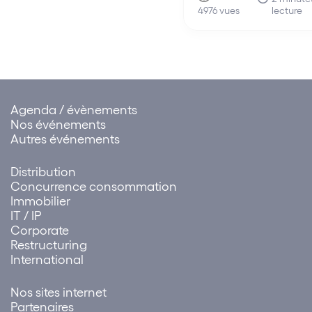
lecture
d’affaires Arjil & Associ
4976 vues
Linkapital et Societex –
par conséquent, devie
Ambassadeur du
Mouvement !
Agenda / évènements
Nos événements
Autres événements
Distribution
Concurrence consommation
Immobilier
IT / IP
Corporate
Restructuring
International
Nos sites internet
Partenaires