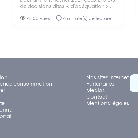
de décisions dites « d’adéquation ».
4408 vues
4 minute(s) de lecture
tion
Nos sites internet
rence consommation
Partenaires
er
Médias
Contact
te
Mentions légales
uring
ional