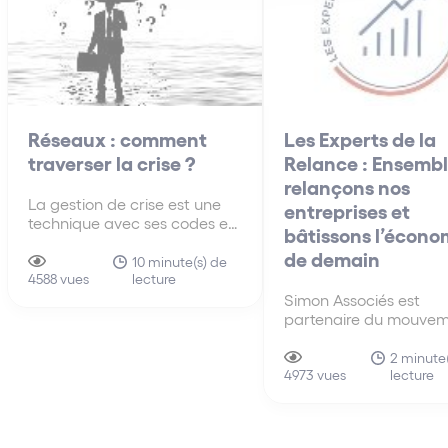
Réseaux : comment
Les Experts de la
traverser la crise ?
Relance : Ensembl
relançons nos
La gestion de crise est une
entreprises et
technique avec ses codes et
bâtissons l’écono
modalités. Cet article
de demain
propose une grille de lecture
10 minute(s) de
lecture
synthétique des questions
4588 vues
essentielles à traiter.
Simon Associés est
partenaire du mouvem
Les Experts de la Rela
une initiative des ban
2 minute
lecture
d’affaires Arjil & Associ
4973 vues
Linkapital et Societex –
par conséquent, devie
Ambassadeur du