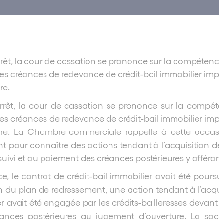
rrêt, la cour de cassation se prononce sur la compétence
 des créances de redevance de crédit-bail immobilier 
re.
rrêt, la cour de cassation se prononce sur la compéte
 des créances de redevance de crédit-bail immobilier 
ure. La Chambre commerciale rappelle à cette occas
 pour connaître des actions tendant à l’acquisition de 
suivi et au paiement des créances postérieures y afféran
ce, le contrat de crédit-bail immobilier avait été pou
n du plan de redressement, une action tendant à l’acquis
r avait été engagée par les crédits-bailleresses devan
ances postérieures au jugement d’ouverture. La soci