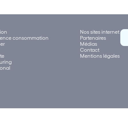
tion
Nos sites internet
rence consommation
Partenaires
er
Médias
Contact
te
Mentions légales
uring
ional