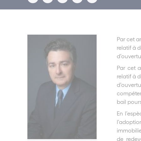
Par cet a
relatif à
d’ouvertu
Par cet a
relatif à
d’ouvert
compétent
bail pour
En l’espè
l’adoptio
immobilie
de redev