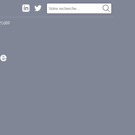
1.659
ce