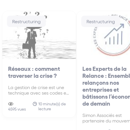
Restructuring
Restructuring
Réseaux : comment
Les Experts de la
traverser la crise ?
Relance : Ensembl
relançons nos
La gestion de crise est une
entreprises et
technique avec ses codes et
bâtissons l’écono
modalités. Cet article
de demain
propose une grille de lecture
10 minute(s) de
lecture
synthétique des questions
4595 vues
essentielles à traiter.
Simon Associés est
partenaire du mouvem
Les Experts de la Rela