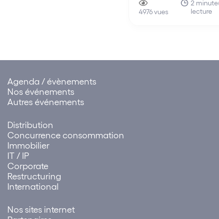
une initiative des ban
2 minute(
lecture
d’affaires Arjil & Associ
4976 vues
Linkapital et Societex –
par conséquent, devie
Ambassadeur du
Mouvement !
Agenda / évènements
Nos événements
Autres événements
Distribution
Concurrence consommation
Immobilier
IT / IP
Corporate
Restructuring
International
Nos sites internet