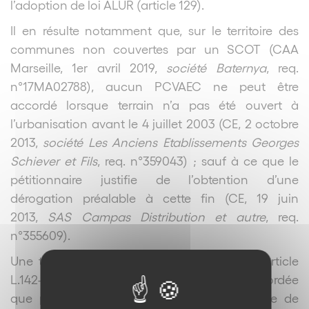
l’adoption de loi ALUR (article 129).
Il en résulte notamment que, sur le territoire des
communes non couvertes par un SCOT (CAA
Marseille, 1
er
avril 2019,
société Baternya
, req.
n°17MA02788), aucun PCVAEC ne peut être
accordé lorsque terrain n’a pas été ouvert à
l’urbanisation avant le 4 juillet 2003 (CE, 2 octobre
2013,
société Les Anciens Etablissements Georges
Schiever et Fils
, req. n°359043) ; sauf à ce que le
pétitionnaire justifie de l’obtention d’une
dérogation préalable à cette fin (CE, 19 juin
2013,
SAS Campas Distribution et autre
, req.
n°355609).
Une telle dérogation peut, aux termes de l’article
L.142-5 du Code de l’urbanisme, n’être accordée
que par l’autorité administrative compétente de