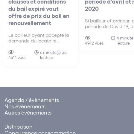
clauses et conditions
période d’avril et
du bail expiré vaut
2020
offre de prix du bail en
Si bailleur et preneur, 
renouvellement
période de Covid-19, d
de bonne foi, se conce
Le bailleur ayant accepté la
sur la nécessité d’am
4 minute
demande du locataire
lecture
les modalités d’exécut
4942 vues
sollicitant le renouvellement
leurs obligations respe
aux clauses et conditions du
6 minute(s) de
les moyens du locatair
lecture
précédent bail, la demande
4514 vues
défaut dans l’obligati
en fixation du loyer du bail
délivrance du bailleur e
renouvelé doit être rejetée.
Agenda / évènements
Nos événements
Autres événements
Distribution
Concurrence consommation