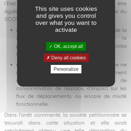
l’Etat (pour mémoire, elle pouvait avant être
This site uses cookies
également accordée l’établissement en charge du
and gives you control
SCOT) et à la double condition que :
over what you want to
activate
sur la forme, elle soit précédée de l’avis de la
commission départementale de la
préservation des espaces naturels, agricoles
OK, accept all
et forestiers ;
Deny all cookies
et sur le fond, que l’urbanisation envisagée ne
Personalize
nuise pas à l’objectif de développement
durable, en termes, notamment, de
consommation de l’espace, d’impact sur les
flux de déplacements, ou encore de mixité
fonctionnelle.
Dans l’arrêt commenté, la société pétitionnaire se
trouvait dans cette situation et elle avait
précisément obtenu une telle dérogation du