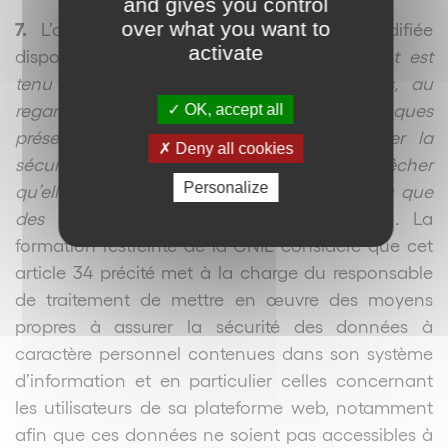
and gives you control
over what you want to
7.
L’article 34 de la loi du 6 janvier 1978 modifiée
activate
dispose que «
le responsable du traitement est
tenu de prendre toutes précautions utiles, au
regard de la nature des données et des risques
OK, accept all
présentés par le traitement, pour préserver la
Deny all cookies
sécurité des données et, notamment, empêcher
Personalize
qu’elles soient déformées, endommagées, ou que
des tiers non autorisés y aient accès
»
.
La
formation restreinte de la CNIL considère que cet
article 34 précité met à la charge du responsable
de traitement de mettre en œuvre des moyens
propres à assurer la sécurité des données à
caractère personnel contenues dans son système
d’information et en particulier celles concernant
les utilisateurs de sa plateforme web, notamment
afin que ces données ne soient pas accessibles à