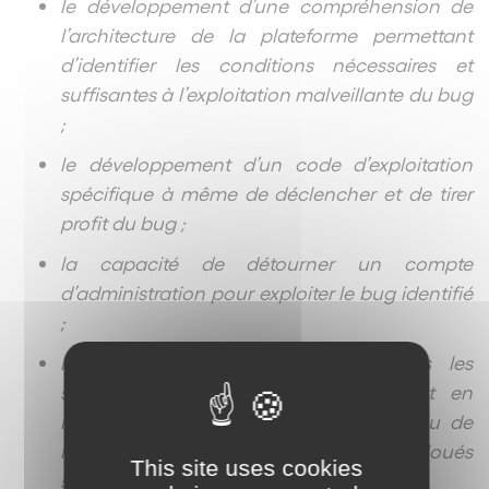
le développement d’une compréhension de
l’architecture de la plateforme permettant
d’identifier les conditions nécessaires et
suffisantes à l’exploitation malveillante du bug
;
le développement d’un code d’exploitation
spécifique à même de déclencher et de tirer
profit du bug ;
la capacité de détourner un compte
d’administration pour exploiter le bug identifié
;
la propagation de l’intrusion depuis les
serveurs web vers des données tout en
masquant son identité réelle par un jeu de
rebonds vers des serveurs loués
This site uses cookies
spécifiquement à ces fins
.