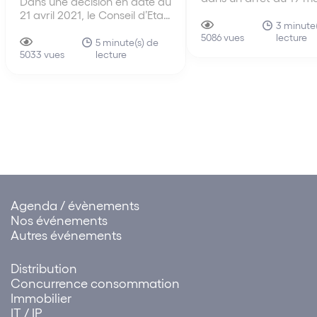
Dans une décision en date du
2021, considéré que la
21 avril 2021, le Conseil d’Etat
violation d’un contrat 
3 minute(
s’est prononcé sur la
lecture
licence de logiciel ne r
5086 vues
conformité du droit français
5 minute(s) de
pas de la responsabilit
lecture
au droit européen en matière
5033 vues
délictuelle mais de la
de conservation des données
responsabilité contract
de connexion par les
fournisseurs de services de
communications
électroniques.
Agenda / évènements
Nos événements
Autres événements
Distribution
Concurrence consommation
Immobilier
IT / IP