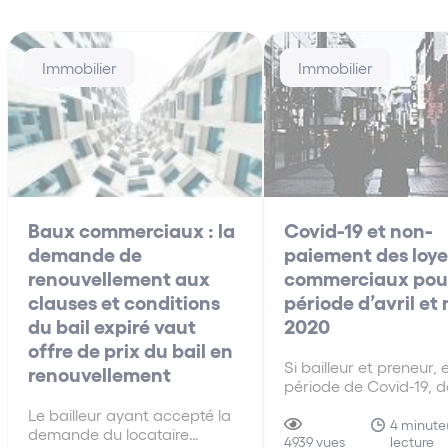
Immobilier
Immobilier
Baux commerciaux : la
Covid-19 et non-
demande de
paiement des loye
renouvellement aux
commerciaux pour
clauses et conditions
période d’avril et
du bail expiré vaut
2020
offre de prix du bail en
Si bailleur et preneur, 
renouvellement
période de Covid-19, d
de bonne foi, se conce
Le bailleur ayant accepté la
sur la nécessité d’am
4 minute(
demande du locataire
lecture
les modalités d’exécut
4939 vues