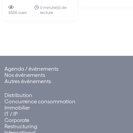
sollicitant le renouvellement
leurs obligations respe
aux clauses et conditions du
6 minute(s) de
les moyens du locatair
lecture
précédent bail, la demande
4506 vues
défaut dans l’obligati
en fixation du loyer du bail
délivrance du bailleur e
renouvelé doit être rejetée.
Agenda / évènements
Nos événements
Autres événements
Distribution
Concurrence consommation
Immobilier
IT / IP
Corporate
Restructuring
International