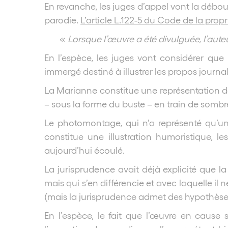
En revanche, les juges d’appel vont la débou
parodie.
L’article L.122-5 du Code de la propri
«
Lorsque l’œuvre a été divulguée, l’auteu
En l’espèce, les juges vont considérer qu
immergé destiné à illustrer les propos journa
La Marianne constitue une représentation de
– sous la forme du buste – en train de sombre
Le photomontage, qui n’a représenté qu’un
constitue une illustration humoristique, 
aujourd’hui écoulé.
La jurisprudence avait déjà explicité que 
mais qui s’en différencie et avec laquelle il
(mais la jurisprudence admet des hypothèses plu
En l’espèce, le fait que l’œuvre en cause