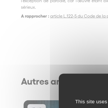
l’exception de parodie, car l’œuvre étant bien
sérieux.
A rapprocher :
article L.122-5 du Code de la p
Autres articles
This site uses