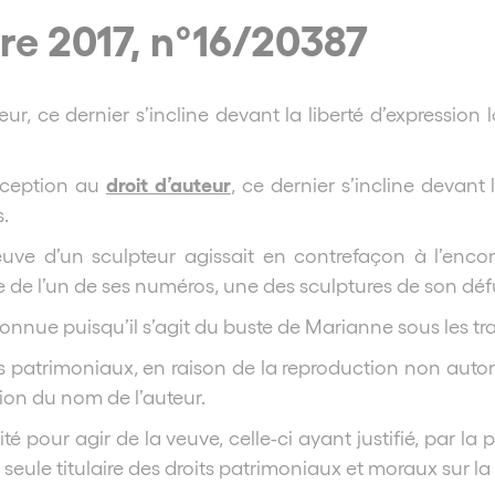
re 2017, n°16/20387
ur, ce dernier s’incline devant la liberté d’expression 
droit d’auteur
xception au
, ce dernier s’incline devant 
.
veuve d’un sculpteur agissait en contrefaçon à l’enc
ure de l’un de ses numéros, une des sculptures de son dé
nnue puisqu’il s’agit du buste de Marianne sous les trait
ts patrimoniaux, en raison de la reproduction non autoris
tion du nom de l’auteur.
té pour agir de la veuve, celle-ci ayant justifié, par l
la seule titulaire des droits patrimoniaux et moraux sur l