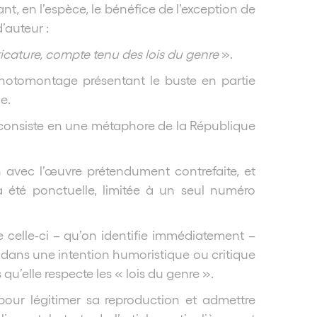
t, en l’espèce, le bénéfice de l’exception de
d’auteur :
aricature, compte tenu des lois du genre
».
photomontage présentant le buste en partie
e.
e consiste en une métaphore de la République
 avec l’œuvre prétendument contrefaite, et
a été ponctuelle, limitée à un seul numéro
 celle-ci – qu’on identifie immédiatement –
ée dans une intention humoristique ou critique
 qu’elle respecte les « lois du genre ».
pour légitimer sa reproduction et admettre