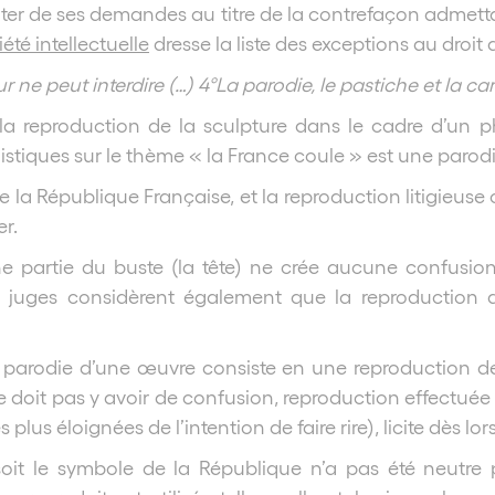
ter de ses demandes au titre de la contrefaçon admettan
été intellectuelle
dresse la liste des exceptions au droit 
r ne peut interdire (…) 4°La parodie, le pastiche et la c
e la reproduction de la sculpture dans le cadre d’un 
listiques sur le thème « la France coule » est une parodi
 la République Française, et la reproduction litigieus
r.
e partie du buste (la tête) ne crée aucune confusion
les juges considèrent également que la reproduction 
la parodie d’une œuvre consiste en une reproduction de
 ne doit pas y avoir de confusion, reproduction effectu
s éloignées de l’intention de faire rire), licite dès lors
 soit le symbole de la République n’a pas été neutre 