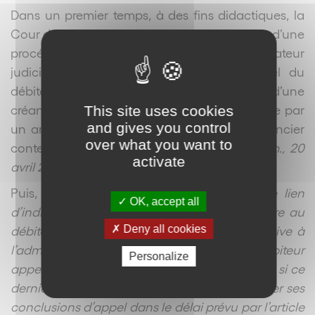
Dans un premier temps, à des fins didactiques, la
Cour de cassation précise que, dans le cadre d’une
procédure de sauvegarde, l’administrateur
judiciaire n’a pas à être intimé sur l’appel du
débiteur contre l’ordonnance d’admission d’une
créance. Elle confirme ainsi la solution rendue par
This site uses cookies
and gives you control
un arrêt du 20 avril 2017 à propos d’un créancier
over what you want to
contestant le rejet de sa créance (C
ass. com., 20
activate
avril 2017, n°15-18.182
).
Puis, elle décide en ces termes que : «
le lien
OK, accept all
d’indivisibilité, qui unit le mandataire judiciaire au
débiteur et au créancier dans l’instance relative à
Deny all cookies
l’admission des créances, impose, au débiteur
Personalize
appelant, d’intimer le mandataire judiciaire et, si ce
dernier n’a pas constitué avocat, de lui signifier ses
conclusions d’appel dans le délai prévu par l’article