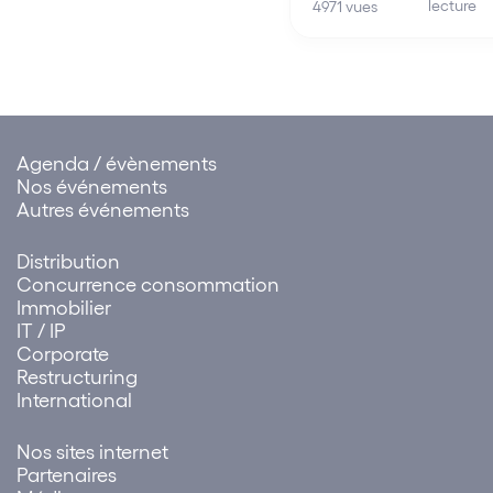
lecture
d’affaires Arjil & Associ
4971 vues
Linkapital et Societex –
par conséquent, devie
Ambassadeur du
Mouvement !
Agenda / évènements
Nos événements
Autres événements
Distribution
Concurrence consommation
Immobilier
IT / IP
Corporate
Restructuring
International
Nos sites internet
Partenaires