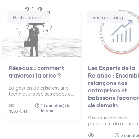
Restructuring
Restructuring
Réseaux : comment
Les Experts de la
traverser la crise ?
Relance : Ensembl
relançons nos
La gestion de crise est une
entreprises et
technique avec ses codes et
bâtissons l’écono
modalités. Cet article
de demain
propose une grille de lecture
10 minute(s) de
lecture
synthétique des questions
4588 vues
essentielles à traiter.
Simon Associés est
partenaire du mouvem
Les Experts de la Rela
une initiative des ban
2 minute(