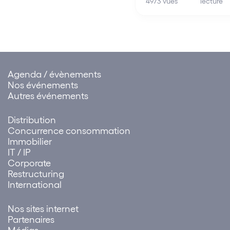
lecture
d’affaires Arjil & Associ
4973 vues
Linkapital et Societex –
par conséquent, devie
Ambassadeur du
Mouvement !
Agenda / évènements
Nos événements
Autres événements
Distribution
Concurrence consommation
Immobilier
IT / IP
Corporate
Restructuring
International
Nos sites internet
Partenaires
Médias