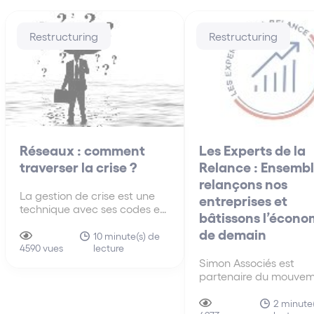
Restructuring
Restructuring
Réseaux : comment
Les Experts de la
traverser la crise ?
Relance : Ensembl
relançons nos
La gestion de crise est une
entreprises et
technique avec ses codes et
bâtissons l’écono
modalités. Cet article
de demain
propose une grille de lecture
10 minute(s) de
lecture
synthétique des questions
4590 vues
essentielles à traiter.
Simon Associés est
partenaire du mouvem
Les Experts de la Rela
une initiative des ban
2 minute