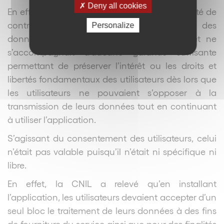
Deny all cookies
En effet, s’agissant de l’intérêt légitime, l’autorité de
contrôle a considéré que la transmission des
Personalize
données à FACEBOOK Inc était massive et ne
s’accompagnait d’aucune garantie suffisante
permettant de préserver l’intérêt ou les droits et
libertés fondamentaux des utilisateurs dès lors que
les utilisateurs ne pouvaient s’opposer à la
transmission de leurs données tout en continuant
à utiliser l’application.
S’agissant du consentement des utilisateurs, celui
n’était pas valable puisqu’il n’était ni spécifique ni
libre.
En effet, la CNIL a relevé qu’en installant
l’application, les utilisateurs devaient accepter d’un
seul bloc le traitement de leurs données à des fins
de fourniture du service ainsi que pour des finalités