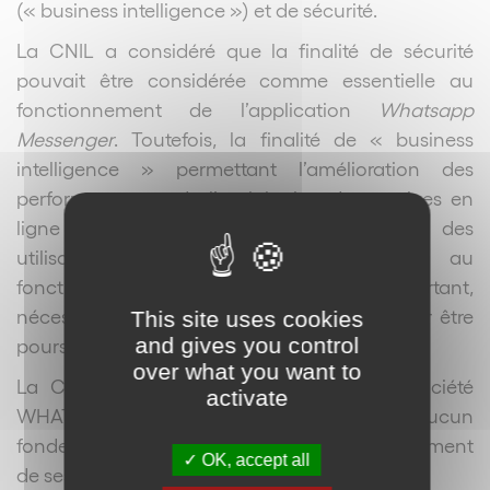
(« business intelligence ») et de sécurité.
La CNIL a considéré que la finalité de sécurité
pouvait être considérée comme essentielle au
fonctionnement de l’application
Whatsapp
Messenger
. Toutefois, la finalité de « business
intelligence » permettant l’amélioration des
performances et de l’exploitation des services en
ligne
via
l’analyse du comportement des
utilisateurs n’était pas nécessaire au
fonctionnement de l’application et partant,
nécessitait un fondement légal pour pouvoir être
This site uses cookies
and gives you control
poursuivie.
over what you want to
La CNIL a considéré qu’en l’espèce, la société
activate
WHATSAPP ne pouvait se prévaloir d’aucun
fondement possible, à savoir ni du consentement
OK, accept all
de ses utilisateurs ni de son intérêt légitime.