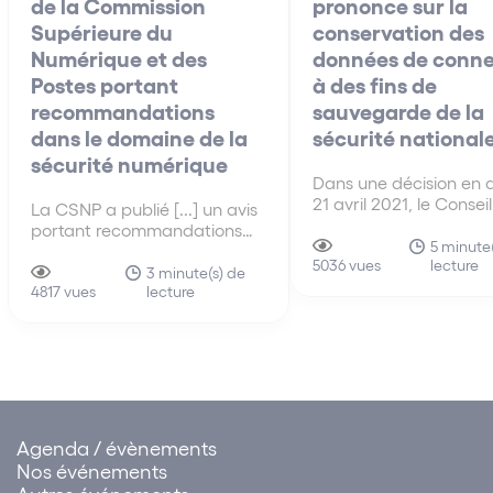
de la Commission
prononce sur la
Supérieure du
conservation des
Numérique et des
données de conne
Postes portant
à des fins de
recommandations
sauvegarde de la
dans le domaine de la
sécurité national
sécurité numérique
Dans une décision en 
21 avril 2021, le Conseil
La CSNP a publié [...] un avis
s’est prononcé sur la
portant recommandations
conformité du droit fr
5 minute(
dans le domaine de la
lecture
au droit européen en 
5036 vues
sécurité numérique, et
3 minute(s) de
de conservation des 
lecture
plaidant notamment pour la
4817 vues
de connexion par les
création d’un parquet
fournisseurs de servic
national consacré à la
communications
cybercriminalité et pour la
électroniques.
création d’un dispositif dédié
au paiement des rançons
Agenda / évènements
Nos événements