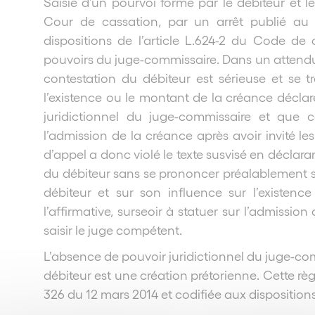
Saisie d’un pourvoi formé par le débiteur et 
Cour de cassation, par un arrêt publié au b
dispositions de l’article L.624-2 du Code d
pouvoirs du juge-commissaire. Dans un attendu d
contestation du débiteur est sérieuse et se t
l’existence ou le montant de la créance déclar
juridictionnel du juge-commissaire et que c
l’admission de la créance après avoir invité le
d’appel a donc violé le texte susvisé en déclar
du débiteur sans se prononcer préalablement su
débiteur et sur son influence sur l’existen
l’affirmative, surseoir à statuer sur l’admission
saisir le juge compétent.
L’absence de pouvoir juridictionnel du juge-co
débiteur est une création prétorienne. Cette rè
326 du 12 mars 2014 et codifiée aux disposition