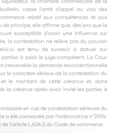
le liquidateur, la chambre commerciale de la
ulletin, casse l’arrêt d’appel au visa des
e commerce relatif aux compétences et aux
e principe, elle affirme que, dès lors que la
rouve susceptible d’avoir une influence sur
ée, la contestation ne relève pas du pouvoir
elui-ci est tenu de surseoir à statuer sur
s parties à saisir le juge-compétent. La Cour
ant irrecevable la demande reconventionnelle
r le caractère sérieux de la contestation du
ce et le montant de cette créance et, dans
 de la créance après avoir invité les parties à
mmissaire en cas de contestation sérieuse du
gle a été consacrée par l’ordonnance n°2014-
s de l’article L.624-2 du Code de commerce.