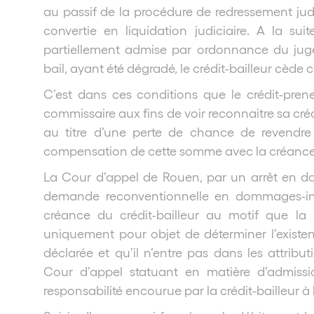
au passif de la procédure de redressement judi
convertie en liquidation judiciaire. A la su
partiellement admise par ordonnance du juge-
bail, ayant été dégradé, le crédit-bailleur cède
C’est dans ces conditions que le crédit-prene
commissaire aux fins de voir reconnaitre sa créa
au titre d’une perte de chance de revendre 
compensation de cette somme avec la créance dé
La Cour d’appel de Rouen, par un arrêt en dat
demande reconventionnelle en dommages-int
créance du crédit-bailleur au motif que la
uniquement pour objet de déterminer l’existe
déclarée et qu’il n’entre pas dans les attribu
Cour d’appel statuant en matière d’admiss
responsabilité encourue par la crédit-bailleur à 