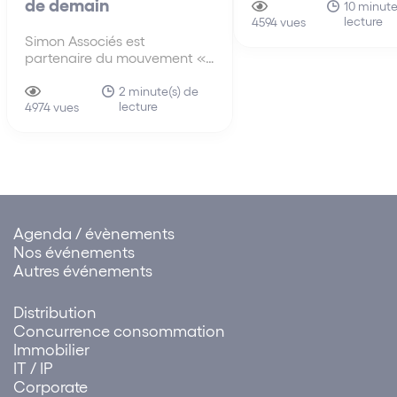
de demain
propose une grille de l
10 minute
lecture
synthétique des quest
4594 vues
essentielles à traiter.
Simon Associés est
partenaire du mouvement «
Les Experts de la Relance » –
une initiative des banques
2 minute(s) de
lecture
d’affaires Arjil & Associés,
4974 vues
Linkapital et Societex – et,
par conséquent, devient un
Ambassadeur du
Mouvement !
Agenda / évènements
Nos événements
Autres événements
Distribution
Concurrence consommation
Immobilier
IT / IP
Corporate