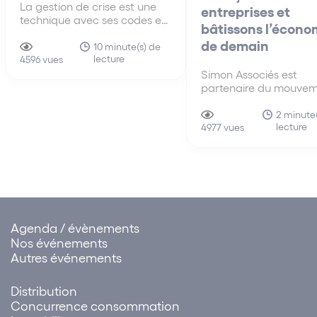
La gestion de crise est une
entreprises et
technique avec ses codes et
bâtissons l’écono
modalités. Cet article
de demain
propose une grille de lecture
10 minute(s) de
lecture
synthétique des questions
4596 vues
essentielles à traiter.
Simon Associés est
partenaire du mouvem
Les Experts de la Rela
une initiative des ban
2 minute(
lecture
d’affaires Arjil & Associ
4977 vues
Linkapital et Societex –
par conséquent, devie
Ambassadeur du
Mouvement !
Agenda / évènements
Nos événements
Autres événements
Distribution
Concurrence consommation