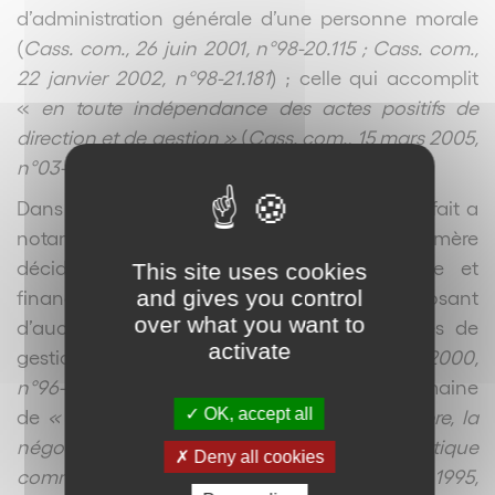
d’administration générale d’une personne morale
(
Cass. com., 26 juin 2001, n°98-20.115 ; Cass. com.,
22 janvier 2002, n°98-21.181
) ; celle qui accomplit
«
en toute indépendance des actes positifs de
direction et de gestion »
(
Cass. com., 15 mars 2005,
n°03-19.577
).
Dans les groupes de sociétés, la direction de fait a
notamment été retenue lorsque la société mère
décide seule de la politique économique et
This site uses cookies
financière de sa filiale, cette dernière ne disposant
and gives you control
over what you want to
d’aucune autonomie à l’exception des actes de
activate
gestion de la vie courante (
Cass. com. 6 juin 2000,
n°96-21.134
) ou lorsqu’elle s’est réservée le domaine
de
« l’organisation administrative et financière, la
OK, accept all
négociation des contrats et la politique
Deny all cookies
commerciale »
(
Cass. com., 19 décembre 1995,