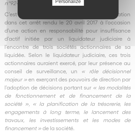
Personalize
n°92-20.116).
C’est la question soumise à la Cour de cassation
dans cet arrêt rendu le 20 avril 2017 à l’occasion
d’une action en responsabilité pour insuffisance
d’actif initiée par un liquidateur judiciaire à
l’encontre de trois sociétés actionnaires de sa
liquidée. Selon le liquidateur judiciaire, ces trois
actionnaires auraient exercé, par leur présence au
conseil de surveillance, un
« rôle décisionnel
majeur »
en exerçant des pouvoirs de direction par
l’adoption de décisions portant sur
« les modalités
de fonctionnement et de financement de la
société », « la planification de la trésorerie, les
engagements à long terme, le lancement des
travaux, les investissements et les modes de
financement »
de la société.