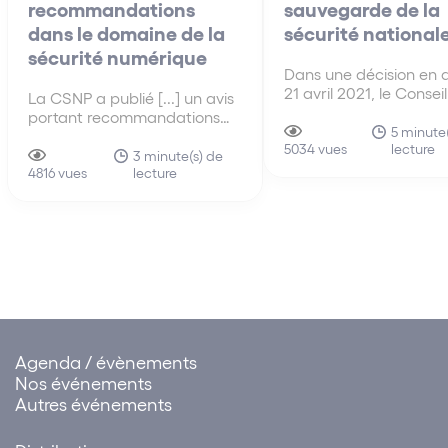
recommandations
sauvegarde de la
dans le domaine de la
sécurité national
sécurité numérique
Dans une décision en 
21 avril 2021, le Conseil
La CSNP a publié [...] un avis
s’est prononcé sur la
portant recommandations
conformité du droit fr
5 minute
dans le domaine de la
lecture
au droit européen en 
5034 vues
sécurité numérique, et
3 minute(s) de
de conservation des 
lecture
plaidant notamment pour la
4816 vues
de connexion par les
création d’un parquet
fournisseurs de servic
national consacré à la
communications
cybercriminalité et pour la
électroniques.
création d’un dispositif dédié
au paiement des rançons
Agenda / évènements
Nos événements
Autres événements