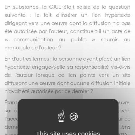
En substance, la CJUE était saisie de la question
suivante : le fait d’insérer un lien hypertexte
dirigeant vers une œuvre dont la diffusion n’a pas
été autorisée par l’auteur, constitue-t-il un acte de
« communication au public » soumis au
monopole de l’auteur ?
En d’autres termes : la personne ayant placé un lien
hypertexte engage-t-elle sa responsabilité vis-à-vis
de l’auteur lorsque ce lien pointe vers un site
diffusant une œuvre dont aucune diffusion initiale
n’avait été autorisée par ce dernier ?
Étant déjà acquis que la publication d’une œuvre,
sur un site web accessible sans restrictions, avec
l’accord de l’auteur, épuise toute possibilité pour ce
dernier de s’opposer à l’insertion de liens
This site uses cookies
hypertextes sur d’autres sites (CJUE 13 février 2014 ;