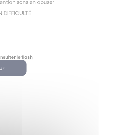
vention sans en abuser
N DIFFICULTÉ
S
nsulter le flash
ur