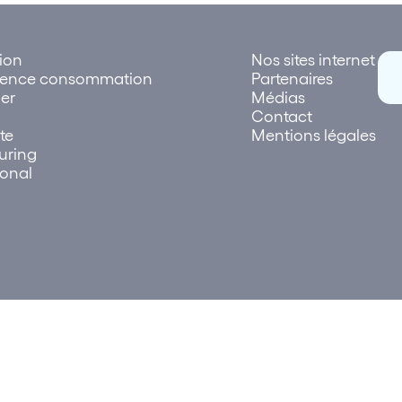
tion
Nos sites internet
rence consommation
Partenaires
er
Médias
Contact
te
Mentions légales
uring
ional
026 Lettre des réseaux | Création et réalisation
Plus que Pro dig