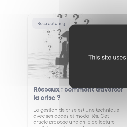
Restructuring
This site uses
Réseaux : comment traverser
la crise ?
La gestion de crise est une technique
avec ses codes et modalités. Cet
article propose une grille de lecture