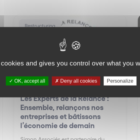
Restructuring
 cookies and gives you control over what you w
OK, accept all
Deny all cookies
Personalize
Les Experts de la Relance :
Ensemble, relançons nos
entreprises et bâtissons
l’économie de demain
Simon Associés est partenaire du