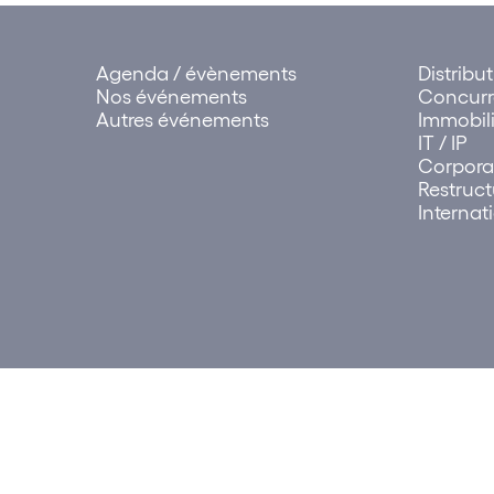
Agenda / évènements
Distribu
Nos événements
Concur
Autres événements
Immobili
IT / IP
Corpora
Restruct
Internat
© 2