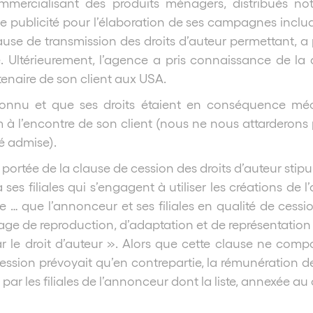
ommercialisant des produits ménagers, distribués n
e publicité pour l’élaboration de ses campagnes inclua
se de transmission des droits d’auteur permettant, a p
é. Ultérieurement, l’agence a pris connaissance de la 
tenaire de son client aux USA.
connu et que ses droits étaient en conséquence m
lm à l’encontre de son client (nous ne nous attarderon
é admise).
a portée de la clause de cession des droits d’auteur stip
ses filiales qui s’engagent à utiliser les créations de 
e … que l’annonceur et ses filiales en qualité de cessi
age de reproduction, d’adaptation et de représentation 
le droit d’auteur ». Alors que cette clause ne comporta
 cession prévoyait qu’en contrepartie, la rémunération 
r les filiales de l’annonceur dont la liste, annexée au 