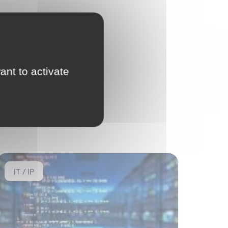
ant to activate
IT / IP