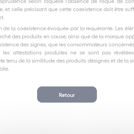
sprudence selon laquelle l’absence de risque de con
 et celle précisant que cette coexistence doit être su
t.
on de la coexistence évoquée par la requérante. Les élém
ché des produits en cause, ainsi que de la marque opp
 coexistence des signes, que les consommateurs concern
 les attestations produites ne se sont pas révélé
tenu de la similitude des produits désignés et de la si
blie.
Retour