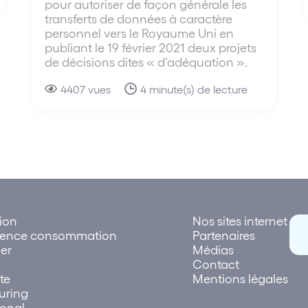
pour autoriser de façon générale les
transferts de données à caractère
personnel vers le Royaume Uni en
publiant le 19 février 2021 deux projets
de décisions dites « d’adéquation ».
4407 vues
4 minute(s) de lecture
tion
Nos sites internet
rence consommation
Partenaires
er
Médias
Contact
te
Mentions légales
uring
ional