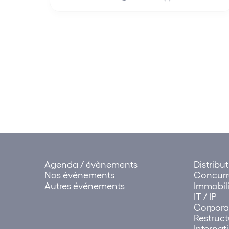
Agenda / évènements
Distribu
Nos événements
Concur
Autres événements
Immobili
IT / IP
Corpora
Restruct
Internat