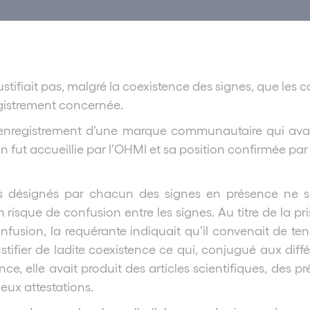
ustifiait pas, malgré la coexistence des signes, que le
gistrement concernée.
registrement d’une marque communautaire qui avait f
on fut accueillie par l’OHMI et sa position confirmée p
its désignés par chacun des signes en présence ne sou
n risque de confusion entre les signes. Au titre de la p
onfusion, la requérante indiquait qu’il convenait de t
 justifier de ladite coexistence ce qui, conjugué aux diffé
nce, elle avait produit des articles scientifiques, des 
deux attestations.