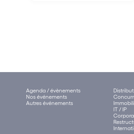
Agenda / évènements
Distribu
Nos événements
Concur
Autres événements
Immobili
IT / IP
Corpora
Restruct
Internat