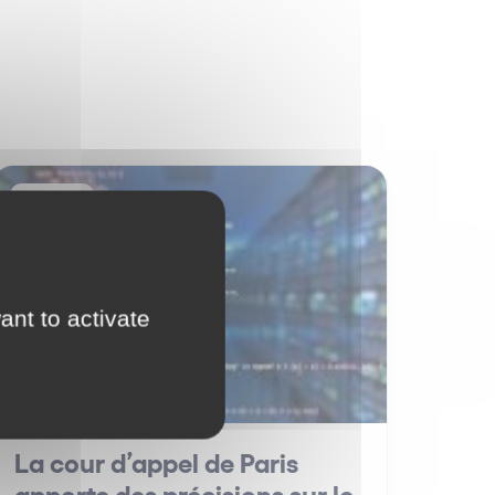
IT / IP
ant to activate
La cour d’appel de Paris
apporte des précisions sur le