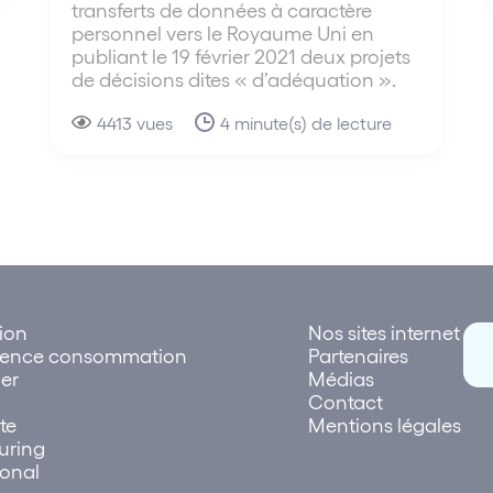
transferts de données à caractère
personnel vers le Royaume Uni en
publiant le 19 février 2021 deux projets
de décisions dites « d’adéquation ».
4413 vues
4 minute(s) de lecture
tion
Nos sites internet
rence consommation
Partenaires
er
Médias
Contact
te
Mentions légales
uring
ional