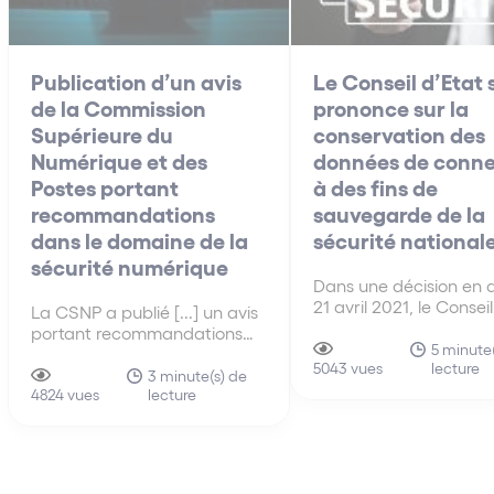
Publication d’un avis
Le Conseil d’Etat 
de la Commission
prononce sur la
Supérieure du
conservation des
Numérique et des
données de conne
Postes portant
à des fins de
recommandations
sauvegarde de la
dans le domaine de la
sécurité national
sécurité numérique
Dans une décision en 
21 avril 2021, le Conseil
La CSNP a publié [...] un avis
s’est prononcé sur la
portant recommandations
conformité du droit fr
5 minute
dans le domaine de la
lecture
au droit européen en 
5043 vues
sécurité numérique, et
3 minute(s) de
de conservation des 
lecture
plaidant notamment pour la
4824 vues
de connexion par les
création d’un parquet
fournisseurs de servic
national consacré à la
communications
cybercriminalité et pour la
électroniques.
création d’un dispositif dédié