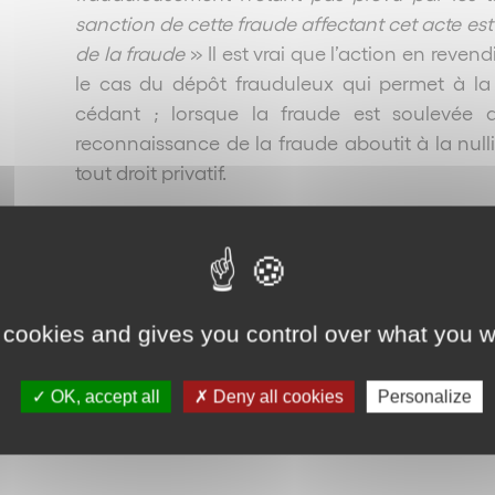
sanction de cette fraude affectant cet acte est
de la fraude
» Il est vrai que l’action en revend
le cas du dépôt frauduleux qui permet à la 
cédant ; lorsque la fraude est soulevée d
reconnaissance de la fraude aboutit à la nulli
tout droit privatif.
Le fraudeur est également condamné au titre
commis. La reconnaissance de la fraude a donc 
de la cession de marque à son encontre et l
rôle de régulateur.
 cookies and gives you control over what you w
Reto
OK, accept all
Deny all cookies
Personalize