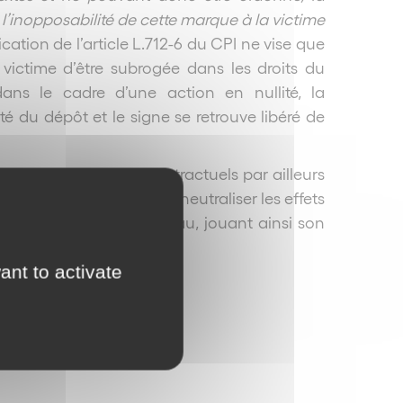
 l’inopposabilité de cette marque à la victime
ication de l’article L.712-6 du CPI ne vise que
victime d’être subrogée dans les droits du
ans le cadre d’une action en nullité, la
té du dépôt et le signe se retrouve libéré de
 des manquements contractuels par ailleurs
permis à la victime de neutraliser les effets
es membres de son réseau, jouant ainsi son
ant to activate
ur