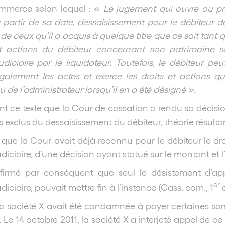
merce selon lequel : «
Le jugement qui ouvre ou pro
 à partir de sa date, dessaisissement pour le débiteur d
 ceux qu’il a acquis à quelque titre que ce soit tant que
et actions du débiteur concernant son patrimoine s
udiciaire par le liquidateur. Toutefois, le débiteur peu
galement les actes et exerce les droits et actions 
u de l’administrateur lorsqu’il en a été désigné ».
ant ce texte que la Cour de cassation a rendu sa décisio
s exclus du dessaisissement du débiteur, théorie résulta
er que la Cour avait déjà reconnu pour le débiteur le dr
udiciaire, d’une décision ayant statué sur le montant et 
affirmé par conséquent que seul le désistement d’ap
er
udiciaire, pouvait mettre fin à l’instance (Cass. com., 1
o
 la société X avait été condamnée à payer certaines 
 Le 14 octobre 2011, la société X a interjeté appel de c