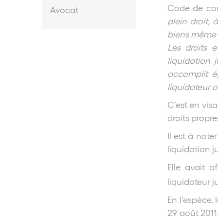
Code de com
Avocat
plein droit,
biens même de
Les droits 
liquidation j
accomplit é
liquidateur o
C’est en vis
droits propre
Il est à not
liquidation j
Elle avait 
liquidateur j
En l’espèce,
29 août 2011.