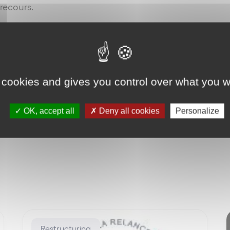
 recours.
r qu’en l’espèce, le recours avait été intenté par le débit
er
 :
Cass. com., 1
octobre 2002, pourvoi n°99-21.143
;
ar
Retour
 cookies and gives you control over what you w
OK, accept all
Deny all cookies
Personalize
Restructuring