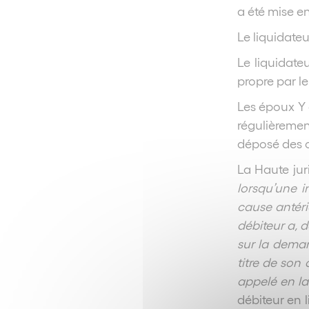
a été mise en
Le liquidateu
Le liquidateu
propre par le
Les époux Y o
régulièremen
déposé des 
La Haute jur
lorsqu’une 
cause antéri
débiteur a, d
sur la deman
titre de son
appelé en la
débiteur en l