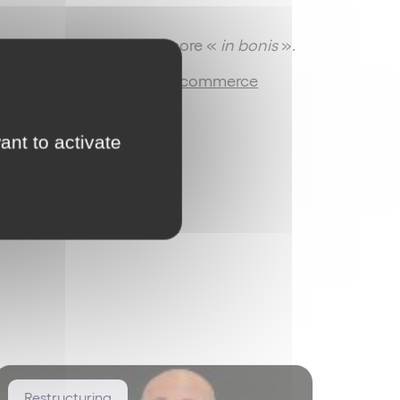
eur du temps où il était encore «
in bonis
».
ticle L.641-9 I du Code de commerce
ant to activate
Restructuring