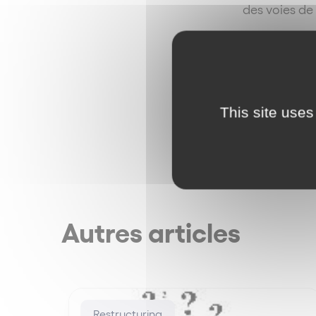
des voies de
Il est à note
A rapprocher
This site uses
Autres articles
Restructuring