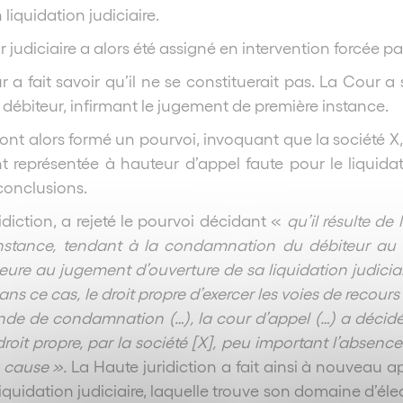
 liquidation judiciaire.
r judiciaire a alors été assigné en intervention forcée p
r a fait savoir qu’il ne se constituerait pas. La Cour a 
 débiteur, infirmant le jugement de première instance.
nt alors formé un pourvoi, invoquant que la société X, d
t représentée à hauteur d’appel faute pour le liquidate
conclusions.
idiction, a rejeté le pourvoi décidant «
qu’il
résulte de
instance, tendant à la condamnation du débiteur a
eure au jugement d’ouverture de sa liquidation judiciai
ans ce cas, le droit propre d’exercer les voies de recours
de de condamnation (…), la cour d’appel (…) a décidé 
 droit propre, par la société [X], peu important l’absen
 cause ».
La Haute juridiction a fait ainsi à nouveau ap
iquidation judiciaire, laquelle trouve son domaine d’élec