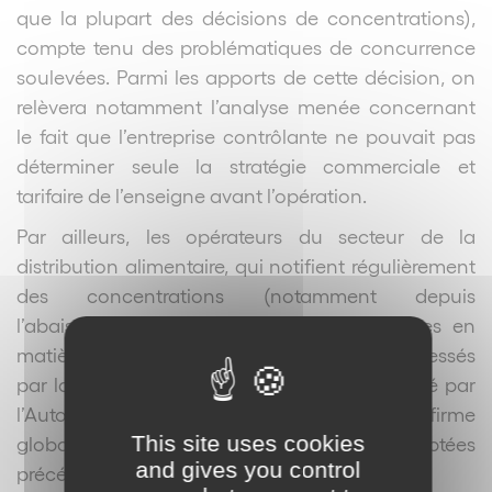
que la plupart des décisions de concentrations),
compte tenu des problématiques de concurrence
soulevées. Parmi les apports de cette décision, on
relèvera notamment l’analyse menée concernant
le fait que l’entreprise contrôlante ne pouvait pas
déterminer seule la stratégie commerciale et
tarifaire de l’enseigne avant l’opération.
Par ailleurs, les opérateurs du secteur de la
distribution alimentaire, qui notifient régulièrement
des concentrations (notamment depuis
l’abaissement des seuils de chiffre d’affaires en
matière de distribution au détail), seront intéressés
par la définition du marché pertinent effectué par
l’Autorité de la concurrence, qui confirme
This site uses cookies
globalement les positions adoptées
and gives you control
précédemment.