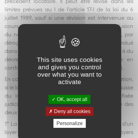
précédent locataire. Il peut être révisé dans les
limites prévues au I de l’article 17-I de la loi du 6
juillet 1989, sauf si une révision est intervenue au
cours des douze mois qui précèdent la conclusion
du nouveau contrat de location. Cependant, par
dérogation à l’article 3, le loyer peut être réévalué
dans les conditions et limites prévues à l’article 4 du
décret (travaux d’amélioration ou de mise en
This site uses cookies
and gives you control
conformité, loyer manifestement sous-évalué…).
over what you want to
En cas de renouvellement d’un contrat de location,
activate
si le loyer est manifestement sous-évalué, la hausse
du loyer convenue entre les parties ou fixée
OK, accept all
judiciairement ne peut excéder la plus élevée des
Deny all cookies
deux limites suivantes :
1° La moitié de la différence entre le montant d’un
Personalize
loyer déterminé par référence aux loyers