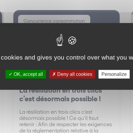
Concurrence consommation
 cookies and gives you control over what you w
OK, accept all
Deny all cookies
Personalize
La résiliation en trois clics
c’est désormais possible !
La résiliation en trois clics c’est
désormais possible ! Ce qu’il faut
retenir : Afin de respecter les exigences
de la réglementation relative à la