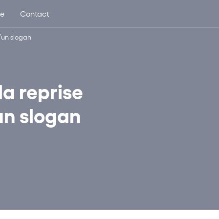
ue
Contact
d’un slogan
la reprise
un slogan