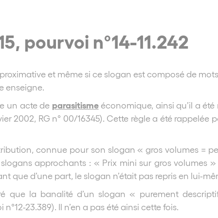
15, pourvoi n°14-11.242
roximative et même si ce slogan est composé de mots b
ne enseigne.
parasitisme
me un acte de
économique, ainsi qu’il a été 
anvier 2002, RG n° 00/16345). Cette règle a été rappelée p
stribution, connue pour son slogan « gros volumes = peti
es slogans approchants : « Prix mini sur gros volumes 
 que d’une part, le slogan n’était pas repris en lui-même
éré que la banalité d’un slogan « purement descripti
 n°12-23.389). Il n’en a pas été ainsi cette fois.