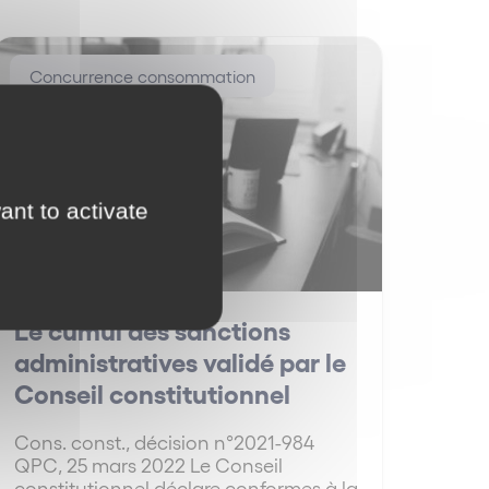
Concurrence consommation
ant to activate
Le cumul des sanctions
administratives validé par le
Conseil constitutionnel
Cons. const., décision n°2021-984
QPC, 25 mars 2022 Le Conseil
constitutionnel déclare conformes à la