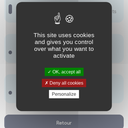
Concurrence déloyale
Concurrence
parasitaire
Usurpation des investissements
This site uses cookies
Synonyme(s) :
and gives you control
over what you want to
Agissement parasitaire
activate
OK, accept all
Antonyme(s) :
Deny all cookies
Concurrence loyale
Personalize
Retour