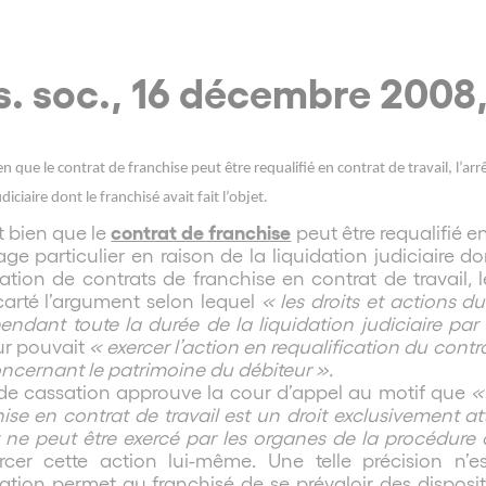
. soc., 16 décembre 2008,
bien que le contrat de franchise peut être requalifié en contrat de travail, l’
diciaire dont le franchisé avait fait l’objet.
contrat de franchise
it bien que le
peut être requalifié e
ge particulier en raison de la liquidation judiciaire dont
cation de contrats de franchise en contrat de travail, l
carté l’argument selon lequel
« les droits et actions 
endant toute la durée de la liquidation judiciaire par 
ur pouvait
« exercer l’action en requalification du contra
ncernant le patrimoine du débiteur ».
de cassation approuve la cour d’appel au motif que
«
ise en contrat de travail est un droit exclusivement a
t ne peut être exercé par les organes de la procédure 
rcer cette action lui-même. Une telle précision n’
cation permet au franchisé de se prévaloir des dispositi