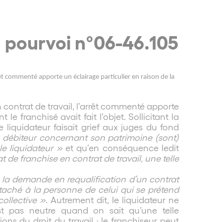
 pourvoi n°06-46.105
arrêt commenté apporte un éclairage particulier en raison de la
n contrat de travail, l’arrêt commenté apporte
 le franchisé avait fait l’objet. Sollicitant la
e liquidateur faisait grief aux juges du fond
du débiteur concernant son patrimoine (sont)
le liquidateur »
et qu’en conséquence ledit
t de franchise en contrat de travail, une telle
 la demande en requalification d’un contrat
ttaché à la personne de celui qui se prétend
collective »
. Autrement dit, le liquidateur ne
est pas neutre quand on sait qu’une telle
ons du droit du travail ; le franchiseur peut