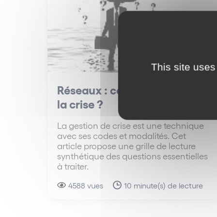
This site uses
Réseaux : comment traverser
la crise ?
La gestion de crise est une technique
avec ses codes et modalités. Cet
article propose une grille de lecture
synthétique des questions essentielles
à traiter.
4588 vues
10 minute(s) de lecture