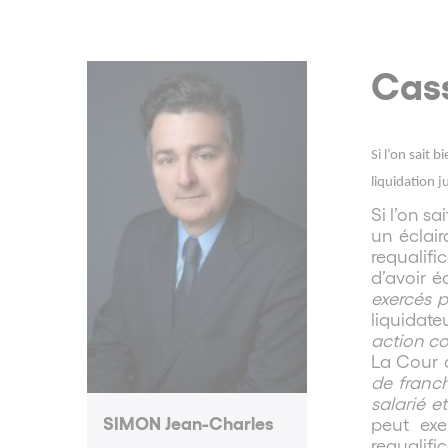
Cass
Si l’on sait 
liquidation ju
Si l’on sa
un éclaira
requalifi
d’avoir é
exercés p
liquidate
action co
La Cour 
de franch
salarié e
SIMON Jean-Charles
peut exe
requalifi