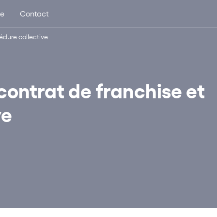
ue
Contact
édure collective
contrat de franchise et
ve