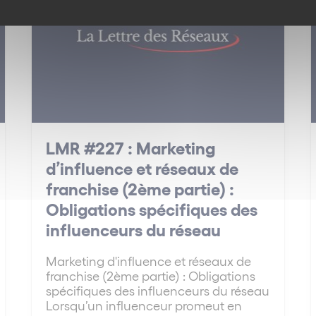
LMR #227 : Marketing
d’influence et réseaux de
franchise (2ème partie) :
Obligations spécifiques des
influenceurs du réseau
Marketing d'influence et réseaux de
franchise (2ème partie) : Obligations
spécifiques des influenceurs du réseau
Lorsqu’un influenceur promeut en