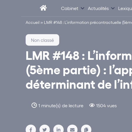
Cabinet
Actualités
Lexiq
Accueil
»
LMR #148 : L’information précontractuelle (5ème
Non classé
LMR #148 : L’infor
(5ème partie) : l’a
déterminant de l’i
1 minute(s) de lecture
1504 vues