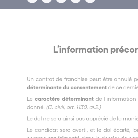
L’information précon
Un contrat de franchise peut être annulé p
déterminante du consentement
de ce dernie
caractère déterminant
Le
de l’information
donné.
(C. civil, art. 1130, al.2.)
Le dol ne sera ainsi pas apprécié de la mani
Le candidat sera averti, et le dol écarté, lo
expérimenté
comme
dans le dossier de can