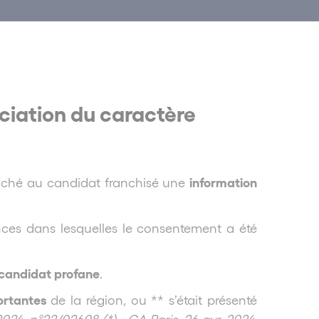
éciation du caractère
information
 caché au candidat franchisé une
nces dans lesquelles le consentement a été
candidat profane
.
ortantes
de la région, ou ** s’était présenté
2024, n°22/02608 (*) ; CA Paris, 26 avr. 2024,