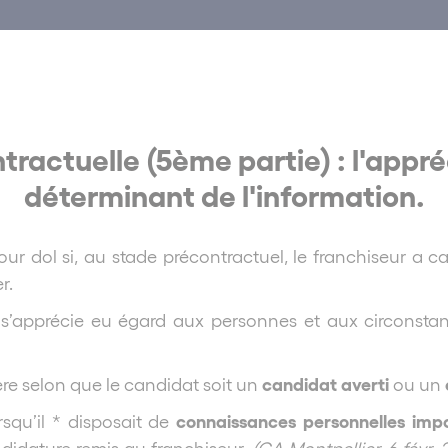
tractuelle (5ème partie) : l'appr
déterminant de l'information.
our dol si, au stade précontractuel, le franchiseur a
r.
 s’apprécie eu égard aux personnes et aux circonsta
candidat averti
ère selon que le candidat soit un
ou un
connaissances personnelles imp
rsqu’il * disposait de
didature remis au franchiseur.
(CA Montpellier, 6 févr. 