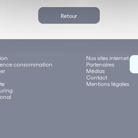
Retour
tion
Nos sites internet
rence consommation
Partenaires
er
Médias
Contact
te
Mentions légales
uring
ional