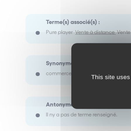
Terme(s) associé(s) :
Pure player
Vente à distance
Vente
Synonyme(s) :
commerce électronique
This site uses
Antonyme(s) :
Il ny a pas de terme renseigné.