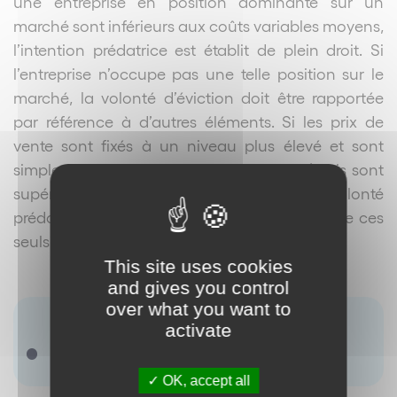
une entreprise en position dominante sur un
marché sont inférieurs aux coûts variables moyens,
l’intention prédatrice est établit de plein droit. Si
l’entreprise n’occupe pas une telle position sur le
marché
, la volont
é d’éviction doit ê
tre rapport
ée
par référence à d’autres éléments. Si les prix de
vente sont fixés à un niveau plus élevé et sont
simplement inférieurs aux coûts totaux (mais sont
supérieurs aux coûts moyens variables), la volonté
prédatrice de l’auteur ne pourra se déduire de ces
seuls faits.
This site uses cookies
and gives you control
over what you want to
Terme(s) associé(s) :
activate
Abus de position dominante
Prédation
OK, accept all