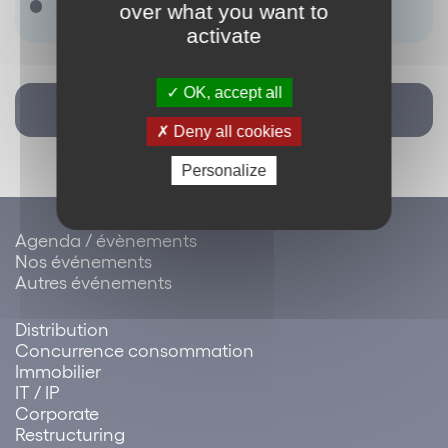
Il ny a pas de terme renseigné.
over what you want to
activate
OK, accept all
Retour
Deny all cookies
Personalize
Agenda / évènements
Nos événements
Autres événements
Distribution
Concurrence consommation
Immobilier
IT / IP
Corporate
Restructuring