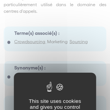
particulièrement utilisé dans le domaine des
centres d’appels.
Terme(s) associé(s) :
Crowdsourcing
Marketing
Sourcing
Synonyme(s) :
Externalisation
This site uses cookies
Antonyme(s) :
and gives you control