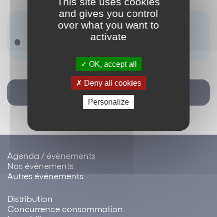
This site uses cookies
and gives you control
Antonyme(s) :
over what you want to
activate
Oligopole
OK, accept all
Deny all cookies
Retour
Personalize
Agenda / évènements
Nos événements
Autres événements
Distribution
Concurrence consommation