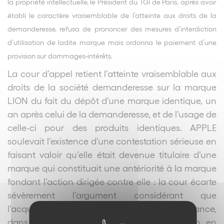
la propriété intellectuelle, le Président du TGI de Paris, après avoir
établi le caractère vraisemblable de l’atteinte aux droits de la
demanderesse, refusa de prononcer des mesures d’interdiction
d’utilisation de ladite marque mais ordonna le paiement d’une
provision sur dommages-intérêts.
La cour d’appel retient l’atteinte vraisemblable aux
droits de la société demanderesse sur la marque
LION du fait du dépôt d’une marque identique, un
an après celui de la demanderesse, et de l’usage de
celle-ci pour des produits identiques. APPLE
soulevait l’existence d’une contestation sérieuse en
faisant valoir qu’elle était devenue titulaire d’une
marque qui constituait une antériorité à la marque
fondant l’action dirigée contre elle : la cour écarte
sévèrement l’argument considérant que
l’acquisition d’une marque, en cours d’instance,
dans le seul but de faire échec à l’action en