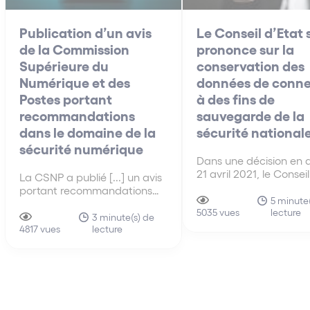
Publication d’un avis
Le Conseil d’Etat 
de la Commission
prononce sur la
Supérieure du
conservation des
Numérique et des
données de conne
Postes portant
à des fins de
recommandations
sauvegarde de la
dans le domaine de la
sécurité national
sécurité numérique
Dans une décision en 
21 avril 2021, le Conseil
La CSNP a publié [...] un avis
s’est prononcé sur la
portant recommandations
conformité du droit fr
5 minute(
dans le domaine de la
lecture
au droit européen en 
5035 vues
sécurité numérique, et
3 minute(s) de
de conservation des 
lecture
plaidant notamment pour la
4817 vues
de connexion par les
création d’un parquet
fournisseurs de servic
national consacré à la
communications
cybercriminalité et pour la
électroniques.
création d’un dispositif dédié
au paiement des rançons