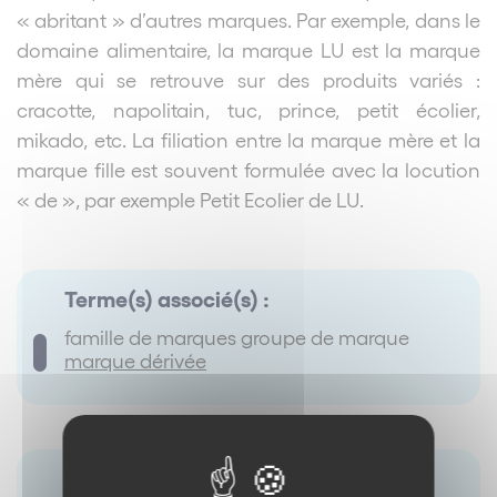
« abritant » d’autres marques. Par exemple, dans le
domaine alimentaire, la marque LU est la marque
mère qui se retrouve sur des produits variés :
cracotte, napolitain, tuc, prince, petit écolier,
mikado, etc. La filiation entre la marque mère et la
marque fille est souvent formulée avec la locution
« de », par exemple Petit Ecolier de LU.
Terme(s) associé(s) :
famille de marques groupe de marque
marque dérivée
Synonyme(s) :