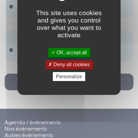
marque ombrelle
This site uses cookies
and gives you control
over what you want to
activate
Antonyme(s) :
Il ny a pas de terme renseigné.
OK, accept all
Deny all cookies
Personalize
Retour
Agenda / évènements
Nos événements
Autres événements