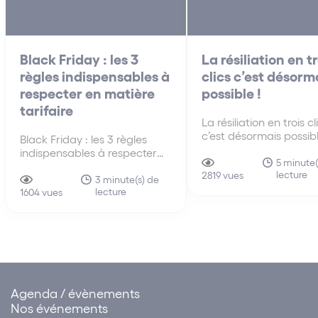
Black Friday : les 3
La résiliation en tr
règles indispensables à
clics c’est désorm
respecter en matière
possible !
tarifaire
La résiliation en trois cl
c’est désormais possib
Black Friday : les 3 règles
qu’il faut retenir : Afin 
indispensables à respecter
respecter les exigence
5 minute(
en matière tarifaire Le
lecture
réglementation relative
2819 vues
« Black Friday » (ou
3 minute(s) de
résiliation en trois clics
lecture
« vendredi noir » en français)
1604 vues
ainsi, éviter toute sanc
est une tradition venant des
ce titre, vous devez
Etats-Unis qui est pratiquée
notamment :…
en France depuis quelques
années. Il s’agit d’une journée
(le dernier…
Agenda / évènements
Nos événements